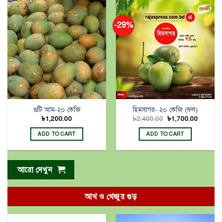
-29%
গুটি আম-২০ কেজি
হিমসাগর- ২০ কেজি (ফল)
৳
1,200.00
৳
2,400.00
৳
1,700.00
ADD TO CART
ADD TO CART
আরো দেখুন
আখ ও খেজুর গুড়